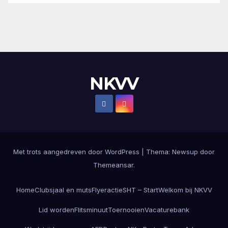
NKVV
Met trots aangedreven door WordPress
|
Thema:
Newsup
door
Themeansar
.
Home
Clubsjaal en muts
Flyeractie
SHT – Start
Welkom bij NKVV
Lid worden
Flitsminuut
Toernooien
Vacaturebank