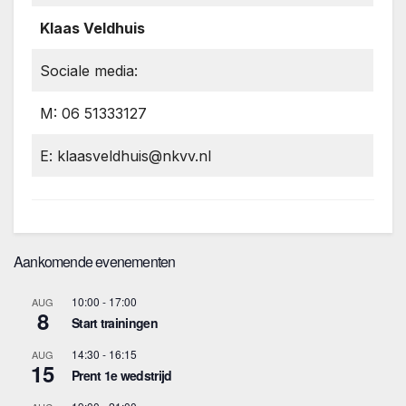
Klaas Veldhuis
Sociale media:
M: 06 51333127
E: klaasveldhuis@nkvv.nl
Aankomende evenementen
10:00
-
17:00
AUG
8
Start trainingen
14:30
-
16:15
AUG
15
Prent 1e wedstrijd