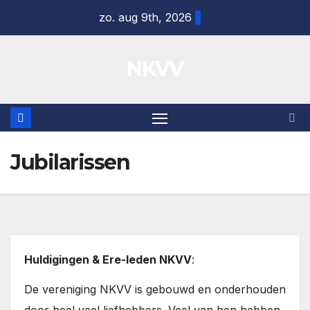
Ga
zo. aug 9th, 2026
naar
de
NKVV
inhoud
Jubilarissen
Huldigingen & Ere-leden NKVV
:
De vereniging NKVV is gebouwd en onderhouden