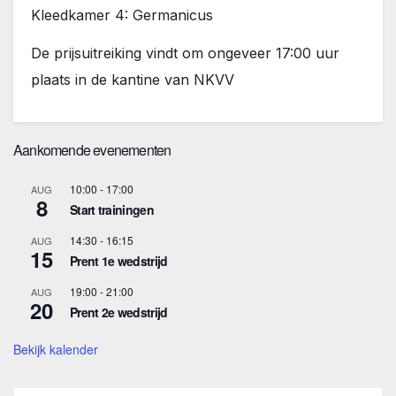
Kleedkamer 4: Germanicus
De prijsuitreiking vindt om ongeveer 17:00 uur
plaats in de kantine van NKVV
Aankomende evenementen
10:00
-
17:00
AUG
8
Start trainingen
14:30
-
16:15
AUG
15
Prent 1e wedstrijd
19:00
-
21:00
AUG
20
Prent 2e wedstrijd
Bekijk kalender