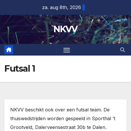
Ga
za. aug 8th, 2026
naar
de
NKVV
inhoud
Futsal 1
NKVV beschikt ook over een futsal team. De
thuiswedstrijden worden gespeeld in Sporthal ’t
Grootveld, Dalerveensestraat 30b te Dalen.