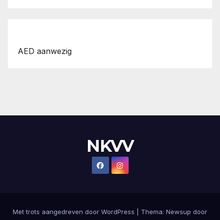
AED aanwezig
NKVV
Met trots aangedreven door WordPress
|
Thema:
Newsup
door