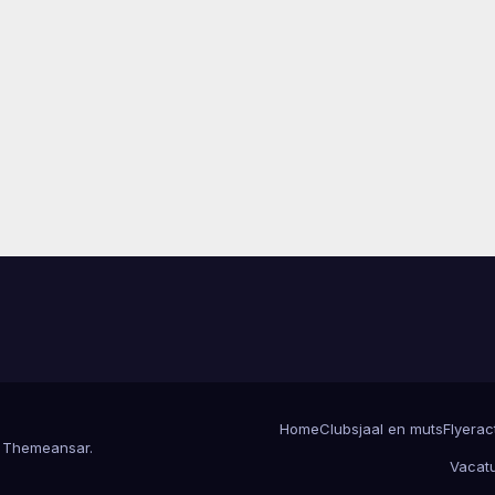
Home
Clubsjaal en muts
Flyerac
r
Themeansar
.
Vacat