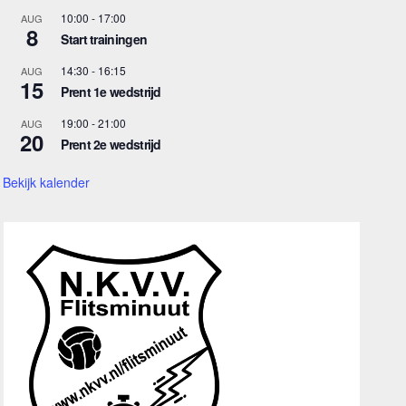
10:00
-
17:00
AUG
8
Start trainingen
14:30
-
16:15
AUG
15
Prent 1e wedstrijd
19:00
-
21:00
AUG
20
Prent 2e wedstrijd
Bekijk kalender