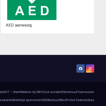
AED aanwezig
tie
SHT – Start
Welkom bij NKVV
Lid worden
Flitsminuut
Toernooien
urebank
Wedstrijd sponsoren
AED
Bestuur
NKvvProtos
Teams
Adres