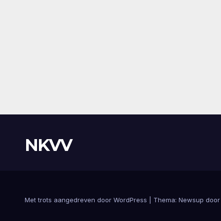
NKVV
Met trots aangedreven door WordPress
|
Thema:
Newsup
doo