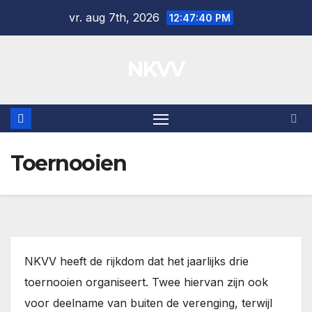
Ga
vr. aug 7th, 2026
12:47:40 PM
naar
de
NKVV
inhoud
Toernooien
NKVV heeft de rijkdom dat het jaarlijks drie
toernooien organiseert. Twee hiervan zijn ook
voor deelname van buiten de verenging, terwijl