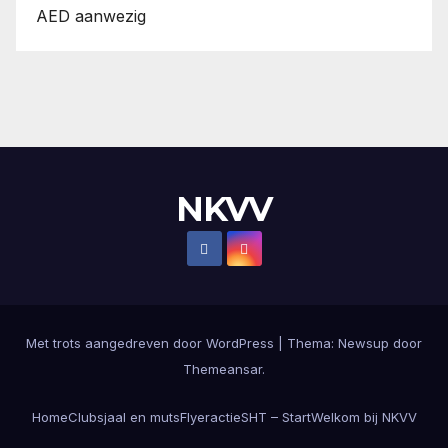
AED aanwezig
NKVV
Met trots aangedreven door WordPress
|
Thema:
Newsup
door
Themeansar
.
Home
Clubsjaal en muts
Flyeractie
SHT – Start
Welkom bij NKVV