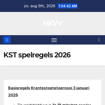
Ga
zo. aug 9th, 2026
1:34:42 AM
naar
de
NKVV
inhoud
KST spelregels 2026
Basisregels Krentestoetetoernooi 3 januari
2026