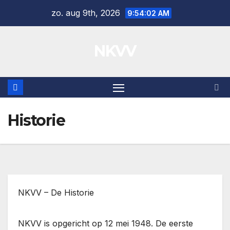
Ga
zo. aug 9th, 2026
9:54:02 AM
naar
de
NKVV
inhoud
Historie
NKVV – De Historie
NKVV is opgericht op 12 mei 1948. De eerste