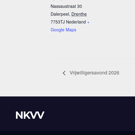
Nassaustraat 30
Dalerpeel
,
Drenthe
7753TJ
Nederland
+
Google Maps
Vrijwilligersavond 2026
NKVV