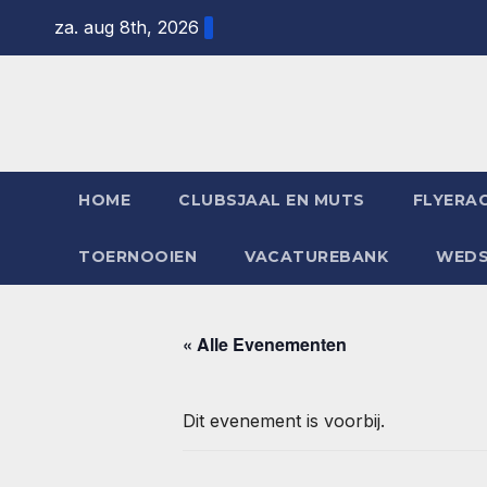
Ga
za. aug 8th, 2026
naar
de
inhoud
HOME
CLUBSJAAL EN MUTS
FLYERAC
TOERNOOIEN
VACATUREBANK
WEDS
« Alle Evenementen
Dit evenement is voorbij.