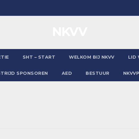
NKVV
TIE
SHT – START
WELKOM BIJ NKVV
LID
TRIJD SPONSOREN
AED
BESTUUR
NKVV