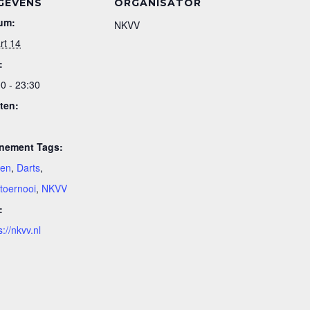
GEVENS
ORGANISATOR
um:
NKVV
rt 14
:
0 - 23:30
ten:
nement Tags:
ten
,
Darts
,
toernooi
,
NKVV
:
s://nkvv.nl