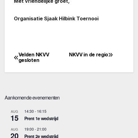
Met vriendelijke groet,
Organisatie Sjaak Hilbink Toernooi
Velden NKVV
NKVV in de regio
Bericht
gesloten
navigatie
Aankomende evenementen
14:30
-
16:15
AUG
15
Prent 1e wedstrijd
19:00
-
21:00
AUG
20
Prent 2e wedstrijd