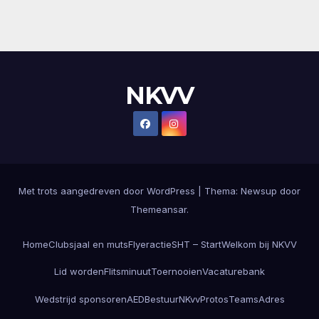
NKVV
Met trots aangedreven door WordPress
|
Thema:
Newsup
door
Themeansar
.
Home
Clubsjaal en muts
Flyeractie
SHT – Start
Welkom bij NKVV
Lid worden
Flitsminuut
Toernooien
Vacaturebank
Wedstrijd sponsoren
AED
Bestuur
NKvvProtos
Teams
Adres