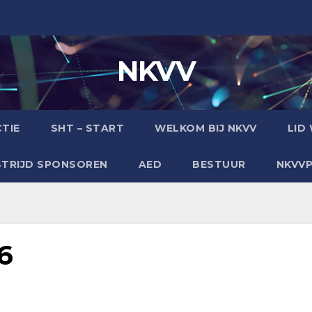
NKVV
TIE
SHT – START
WELKOM BIJ NKVV
LID
TRIJD SPONSOREN
AED
BESTUUR
NKVV
6