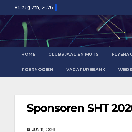
Ga
vr. aug 7th, 2026
naar
de
inhoud
HOME
CLUBSJAAL EN MUTS
FLYERAC
TOERNOOIEN
VACATUREBANK
WEDS
Sponsoren SHT 202
JUN 11, 2026