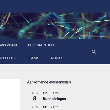
 WORDEN
FLITSMINUUT
PROTOS
TEAMS
ADRES
Aankomende evenementen
10:00
-
17:00
AUG
8
Start trainingen
14:30
-
16:15
AUG