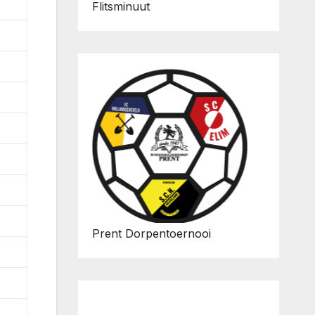
Flitsminuut
Prent Dorpentoernooi