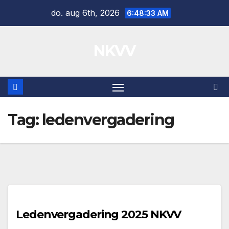
Ga
do. aug 6th, 2026
6:48:33 AM
naar
de
NKVV
inhoud
Tag:
ledenvergadering
Ledenvergadering 2025 NKVV