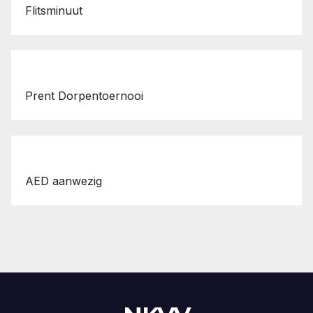
t
Flitsminuut
Prent Dorpentoernooi
AED aanwezig