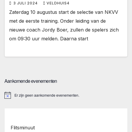
3 JULI 2024
VELDHUIS4
Zaterdag 10 augustus start de selectie van NKVV
met de eerste training. Onder leiding van de
nieuwe coach Jordy Boer, zullen de spelers zich
om 09:30 uur melden. Daarna start
Aankomende evenementen
Er zijn geen aankomende evenementen.
B
e
r
i
c
h
t
Flitsminuut