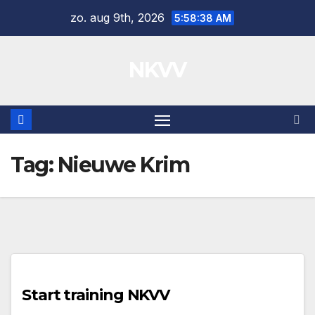
Ga
zo. aug 9th, 2026
5:58:38 AM
naar
de
NKVV
inhoud
Tag:
Nieuwe Krim
Start training NKVV