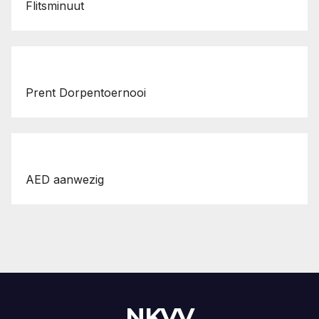
Flitsminuut
Prent Dorpentoernooi
AED aanwezig
NKVV