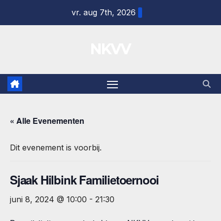
Ga
vr. aug 7th, 2026
naar
de
NKVV
inhoud
« Alle Evenementen
Dit evenement is voorbij.
Sjaak Hilbink Familietoernooi
juni 8, 2024 @ 10:00
-
21:30