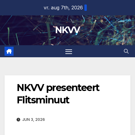
Ga
vr. aug 7th, 2026
naar
de
NKVV
inhoud
NKVV presenteert
Flitsminuut
JUN 3, 2026