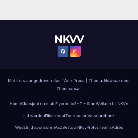
NKVV
Met trots aangedreven door WordPress
|
Thema:
Newsup
door
Themeansar
.
Home
Clubsjaal en muts
Flyeractie
SHT – Start
Welkom bij NKVV
Lid worden
Flitsminuut
Toernooien
Vacaturebank
Wedstrijd sponsoren
AED
Bestuur
NKvvProtos
Teams
Adres