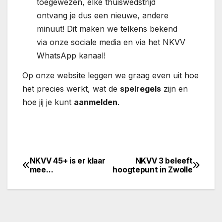
toegewezen, elke thuiswedstrijd
ontvang je dus een nieuwe, andere
minuut! Dit maken we telkens bekend
via onze sociale media en via het NKVV
WhatsApp kanaal!
Op onze website leggen we graag even uit hoe
het precies werkt, wat de
spelregels
zijn en
hoe jij je kunt
aanmelden
.
NKVV 45+ is er klaar
NKVV 3 beleeft
Bericht
mee…
hoogtepunt in Zwolle
navigatie