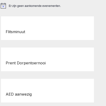
Er zijn geen aankomende evenementen.
B
e
r
i
c
h
t
Flitsminuut
Prent Dorpentoernooi
AED aanwezig