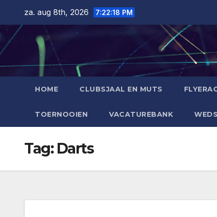
Ga
za. aug 8th, 2026
7:22:19 PM
naar
de
inhoud
HOME
CLUBSJAAL EN MUTS
FLYERAC
TOERNOOIEN
VACATUREBANK
WEDS
Tag:
Darts