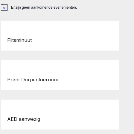
Er zijn geen aankomende evenementen.
B
e
r
i
c
h
t
Flitsminuut
Prent Dorpentoernooi
AED aanwezig