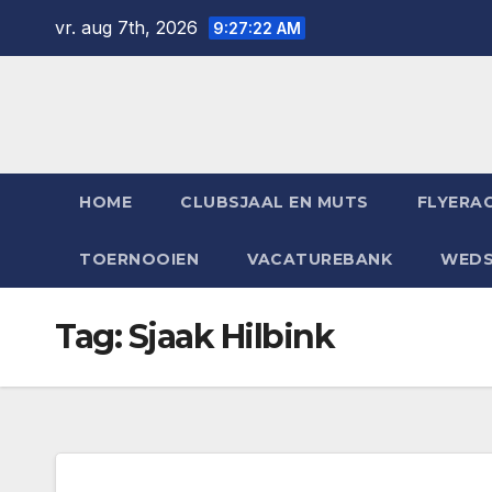
Ga
vr. aug 7th, 2026
9:27:23 AM
naar
de
inhoud
HOME
CLUBSJAAL EN MUTS
FLYERAC
TOERNOOIEN
VACATUREBANK
WEDS
Tag:
Sjaak Hilbink