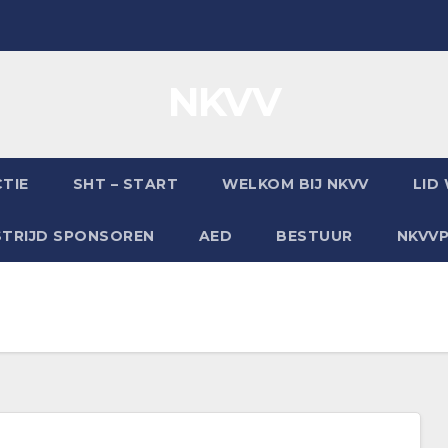
NKVV
TIE
SHT – START
WELKOM BIJ NKVV
LID
TRIJD SPONSOREN
AED
BESTUUR
NKVV