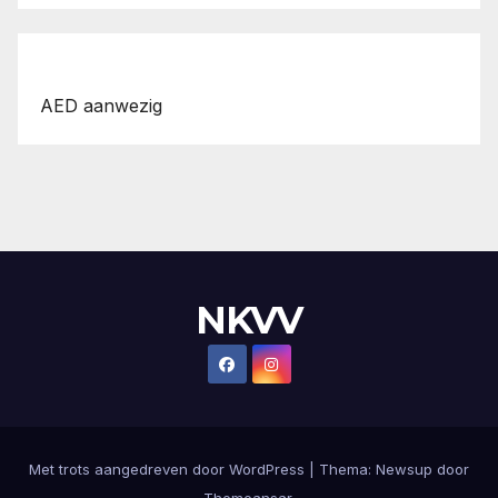
AED aanwezig
NKVV
Met trots aangedreven door WordPress
|
Thema:
Newsup
door