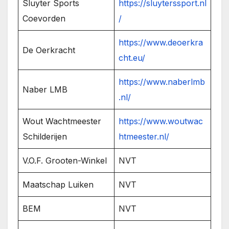
Sluyter Sports
https://sluyterssport.nl
Coevorden
/
https://www.deoerkra
De Oerkracht
cht.eu/
https://www.naberlmb
Naber LMB
.nl/
Wout Wachtmeester
https://www.woutwac
Schilderijen
htmeester.nl/
V.O.F. Grooten-Winkel
NVT
Maatschap Luiken
NVT
BEM
NVT