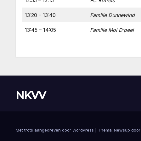
12:55 – 13:15
FC Roffels
13:20 – 13:40
Familie Dunnewind
13:45 – 14:05
Familie Mol D’peel
NKVV
Met trots aangedreven door WordPress
|
Thema:
Newsup
doo