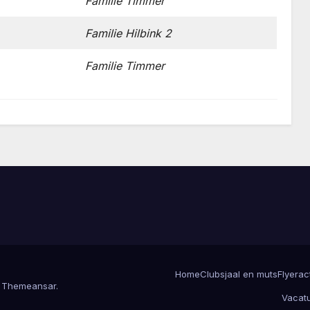
Familie Timmer
Familie Hilbink 2
Familie Timmer
Home
Clubsjaal en muts
Flyerac
r
Themeansar
.
Vacat