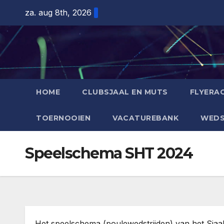
Ga
za. aug 8th, 2026
naar
de
inhoud
HOME
CLUBSJAAL EN MUTS
FLYERAC
TOERNOOIEN
VACATUREBANK
WEDS
Speelschema SHT 2024
Het speelschema (poulewedstrijden) van het Sjaa