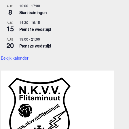
10:00
-
17:00
AUG
8
Start trainingen
14:30
-
16:15
AUG
15
Prent 1e wedstrijd
19:00
-
21:00
AUG
20
Prent 2e wedstrijd
Bekijk kalender