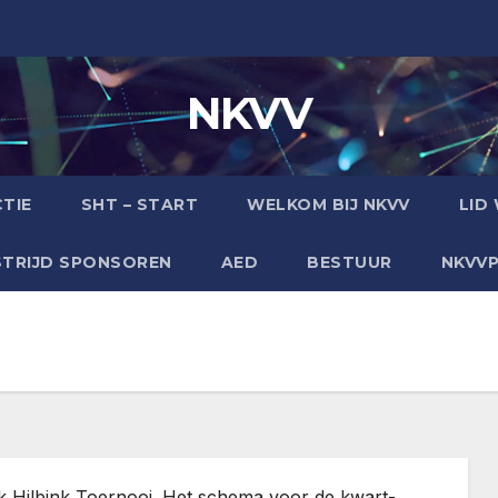
NKVV
TIE
SHT – START
WELKOM BIJ NKVV
LID
TRIJD SPONSOREN
AED
BESTUUR
NKVV
k Hilbink Toernooi. Het schema voor de kwart-,