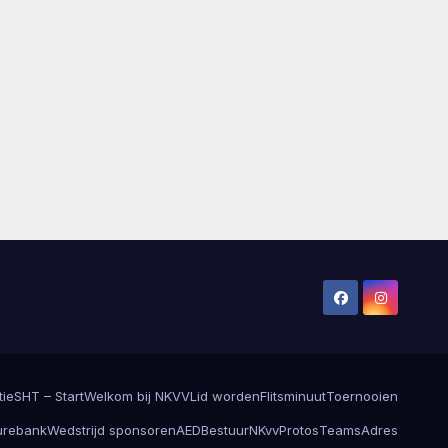
tie
SHT – Start
Welkom bij NKVV
Lid worden
Flitsminuut
Toernooien
urebank
Wedstrijd sponsoren
AED
Bestuur
NKvvProtos
Teams
Adres